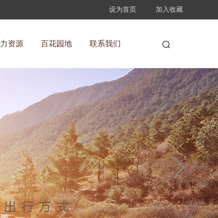
设为首页
加入收藏
力资源
百花园地
联系我们